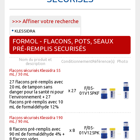
>>> Affiner votre recherche
KLESSIDRA
FORMOL - FLACONS, POTS, SEAUX
PRÉ-REMPLIS SECURISÉS
Nom du produit et
Conditionnement
Référence(s)
Photo
description
Flacons sécurisés Klessidra 55
mL / 30 mL
27 flacons pré-remplis avec
20 mL de tampon sans
F/05-
x 27
danger pour la santé ni pour
01V15PKF
l'environnement + 27
flacons pré-remplis avec 10
mL de formaldéhyde 12%
Flacons sécurisés Klessidra 190
mL / 90 mL
F/05-
8 flacons pré-remplis avec
x 8
01V125PK
90 ml de formaldéhyde 4% +
8 flacons vides