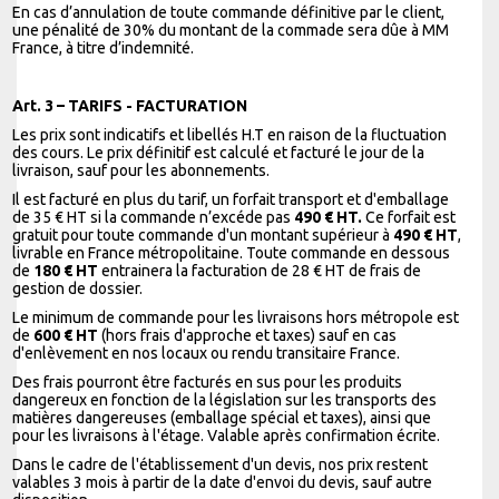
En cas d’annulation de toute commande définitive par le client,
une pénalité de 30% du montant de la commade sera dûe à MM
France, à titre d’indemnité.
Art. 3 – TARIFS - FACTURATION
Les prix sont indicatifs et libellés H.T en raison de la fluctuation
des cours. Le prix définitif est calculé et facturé le jour de la
livraison, sauf pour les abonnements.
Il est facturé en plus du tarif, un forfait transport et d'emballage
de 35 € HT si la commande n’excéde pas
490 € HT.
Ce forfait est
gratuit pour toute commande d'un montant supérieur à
490 € HT
,
livrable en France métropolitaine. Toute commande en dessous
de
180 € HT
entrainera la facturation de 28 € HT de frais de
gestion de dossier.
Le minimum de commande pour les livraisons hors métropole est
de
600 € HT
(hors frais d'approche et taxes) sauf en cas
d'enlèvement en nos locaux ou rendu transitaire France.
Des frais pourront être facturés en sus pour les produits
dangereux en fonction de la législation sur les transports des
matières dangereuses (emballage spécial et taxes), ainsi que
pour les livraisons à l'étage. Valable après confirmation écrite.
Dans le cadre de l'établissement d'un devis, nos prix restent
valables 3 mois à partir de la date d'envoi du devis, sauf autre