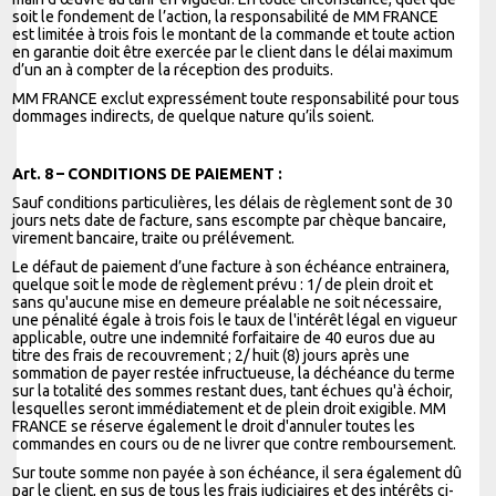
soit le fondement de l’action, la responsabilité de MM FRANCE
est limitée à trois fois le montant de la commande et toute action
en garantie doit être exercée par le client dans le délai maximum
d’un an à compter de la réception des produits.
MM FRANCE exclut expressément toute responsabilité pour tous
dommages indirects, de quelque nature qu’ils soient.
Art. 8 – CONDITIONS DE PAIEMENT :
Sauf conditions particulières, les délais de règlement sont de 30
jours nets date de facture, sans escompte par chèque bancaire,
virement bancaire, traite ou prélévement.
Le défaut de paiement d’une facture à son échéance entrainera,
quelque soit le mode de règlement prévu : 1/ de plein droit et
sans qu'aucune mise en demeure préalable ne soit nécessaire,
une pénalité égale à trois fois le taux de l'intérêt légal en vigueur
applicable, outre une indemnité forfaitaire de 40 euros due au
titre des frais de recouvrement ; 2/ huit (8) jours après une
sommation de payer restée infructueuse, la déchéance du terme
sur la totalité des sommes restant dues, tant échues qu'à échoir,
lesquelles seront immédiatement et de plein droit exigible. MM
FRANCE se réserve également le droit d'annuler toutes les
commandes en cours ou de ne livrer que contre remboursement.
Sur toute somme non payée à son échéance, il sera également dû
par le client, en sus de tous les frais judiciaires et des intérêts ci-