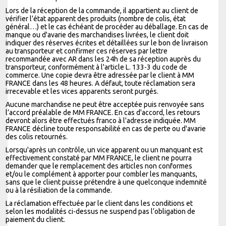
Lors de la réception de la commande, il appartient au client de
vérifier l’état apparent des produits (nombre de colis, état
général…) et le cas échéant de procéder au déballage. En cas de
manque ou d'avarie des marchandises livrées, le client doit
indiquer des réserves écrites et détaillées sur le bon de livraison
au transporteur et confirmer ces réserves par lettre
recommandée avec AR dans les 24h de sa réception auprès du
transporteur, conformément à l'article L. 133-3 du code de
commerce. Une copie devra être adressée par le client à MM
FRANCE dans les 48 heures. A défaut, toute réclamation sera
irrecevable et les vices apparents seront purgés.
Aucune marchandise ne peut être acceptée puis renvoyée sans
l’accord préalable de MM FRANCE. En cas d'accord, les retours
devront alors être effectués franco à l'adresse indiquée. MM
FRANCE décline toute responsabilité en cas de perte ou d'avarie
des colis retournés.
Lorsqu'après un contrôle, un vice apparent ou un manquant est
effectivement constaté par MM FRANCE, le client ne pourra
demander que le remplacement des articles non conformes
et/ou le complément à apporter pour combler les manquants,
sans que le client puisse prétendre à une quelconque indemnité
ou à la résiliation de la commande.
La réclamation effectuée par le client dans les conditions et
selon les modalités ci-dessus ne suspend pas l‘obligation de
paiement du client.