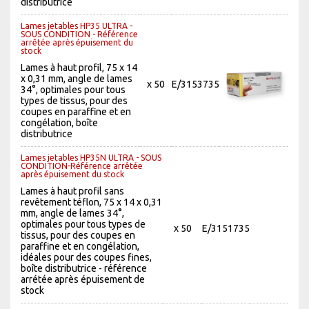
distributrice
Lames jetables HP35 ULTRA -
SOUS CONDITION - Référence
arrêtée après épuisement du
stock
Lames à haut profil, 75 x 14
x 0,31 mm, angle de lames
x 50
E/3153735
34°, optimales pour tous
types de tissus, pour des
coupes en paraffine et en
congélation, boîte
distributrice
Lames jetables HP35N ULTRA - SOUS
CONDITION-Référence arrêtée
après épuisement du stock
Lames à haut profil sans
revêtement téflon, 75 x 14 x 0,31
mm, angle de lames 34°,
optimales pour tous types de
x 50
E/3151735
tissus, pour des coupes en
paraffine et en congélation,
idéales pour des coupes fines,
boîte distributrice - référence
arrétée après épuisement de
stock