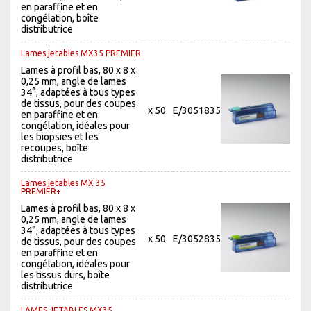
en paraffine et en
congélation, boîte
distributrice
Lames jetables MX35 PREMIER
Lames à profil bas, 80 x 8 x
0,25 mm, angle de lames
34°, adaptées à tous types
de tissus, pour des coupes
x 50
E/3051835
en paraffine et en
congélation, idéales pour
les biopsies et les
recoupes, boîte
distributrice
Lames jetables MX 35
PREMIER+
Lames à profil bas, 80 x 8 x
0,25 mm, angle de lames
34°, adaptées à tous types
x 50
E/3052835
de tissus, pour des coupes
en paraffine et en
congélation, idéales pour
les tissus durs, boîte
distributrice
LAMES JETABLES MX35