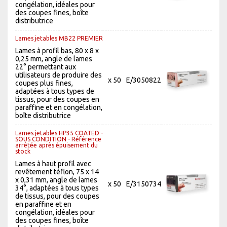
congélation, idéales pour
des coupes fines, boîte
distributrice
Lames jetables MB22 PREMIER
Lames à profil bas, 80 x 8 x
0,25 mm, angle de lames
22° permettant aux
utilisateurs de produire des
x 50
E/3050822
coupes plus fines,
adaptées à tous types de
tissus, pour des coupes en
paraffine et en congélation,
boîte distributrice
Lames jetables HP35 COATED -
SOUS CONDITION - Référence
arrêtée après épuisement du
stock
Lames à haut profil avec
revêtement téflon, 75 x 14
x 0,31 mm, angle de lames
x 50
E/3150734
34°, adaptées à tous types
de tissus, pour des coupes
en paraffine et en
congélation, idéales pour
des coupes fines, boîte