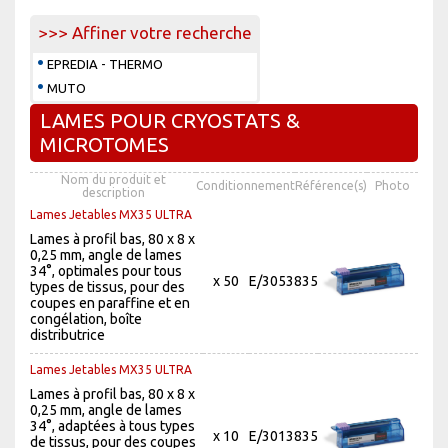
>>> Affiner votre recherche
EPREDIA - THERMO
MUTO
LAMES POUR CRYOSTATS &
MICROTOMES
Nom du produit et
Conditionnement
Référence(s)
Photo
description
Lames Jetables MX35 ULTRA
Lames à profil bas, 80 x 8 x
0,25 mm, angle de lames
34°, optimales pour tous
x 50
E/3053835
types de tissus, pour des
coupes en paraffine et en
congélation, boîte
distributrice
Lames Jetables MX35 ULTRA
Lames à profil bas, 80 x 8 x
0,25 mm, angle de lames
34°, adaptées à tous types
x 10
E/3013835
de tissus, pour des coupes