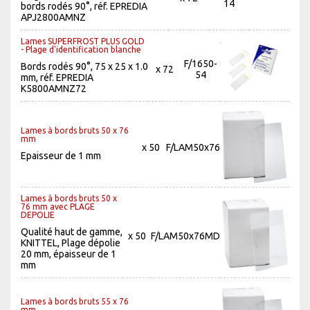
14
bords rodés 90°, réf. EPREDIA
APJ2800AMNZ
Lames SUPERFROST PLUS GOLD
- Plage d'identification blanche
F/1650-
Bords rodés 90°, 75 x 25 x 1.0
x 72
54
mm, réf. EPREDIA
K5800AMNZ72
Lames à bords bruts 50 x 76
mm
x 50
F/LAM50x76
Epaisseur de 1 mm
Lames à bords bruts 50 x
76 mm avec PLAGE
DEPOLIE
Qualité haut de gamme,
x 50
F/LAM50x76MD
KNITTEL, Plage dépolie
20 mm, épaisseur de 1
mm
Lames à bords bruts 55 x 76
mm