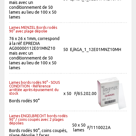
mais avec un
conditionnement de 50
lames au lieu de 100 x 50
lames
Lames MENZEL Bords rodés
90° avec plage dépolie
76 x 26 x 1mm, correspond
à la réf. EPREDIA
AG00000112E01MNZ10
50
E/AGA_1_12E01MNZ10MH
mais avec un
conditionnement de 50
lames au lieu de 100 x 50
lames
Lames bords rodés 90° - SOUS
CONDITION - Référence
arrêtée après épuisement du
x 50
F/65.202.00
stock
Bords rodés 90°
Lames ENGELBRECHT bords rodés
90° / coins coupés avec 2 plages
dépolies
50 x 50
F/1110022A
lames
Bords rodés 90°, coins coupés,
plage dépolie 2 faces