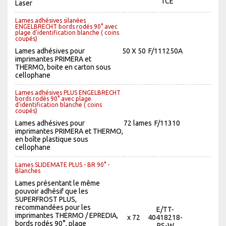
1CE
Laser
Lames adhésives silanées
ENGELBRECHT bords rodés 90° avec
plage d'identification blanche ( coins
coupés)
Lames adhésives pour
50 X 50
F/111250A
imprimantes PRIMERA et
THERMO, boite en carton sous
cellophane
Lames adhésives PLUS ENGELBRECHT
bords rodés 90° avec plage
d'identification blanche ( coins
coupés)
Lames adhésives pour
72 lames
F/11310
imprimantes PRIMERA et THERMO,
en boîte plastique sous
cellophane
Lames SLIDEMATE PLUS - BR 90° -
Blanches
Lames présentant le même
pouvoir adhésif que les
SUPERFROST PLUS,
recommandées pour les
E/TT-
imprimantes THERMO / EPREDIA,
x 72
40418218-
bords rodés 90°, plage
PS-W