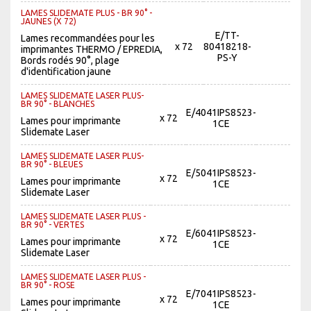
LAMES SLIDEMATE PLUS - BR 90° -
JAUNES (X 72)
E/TT-
Lames recommandées pour les
x 72
80418218-
imprimantes THERMO / EPREDIA,
PS-Y
Bords rodés 90°, plage
d'identification jaune
LAMES SLIDEMATE LASER PLUS-
BR 90° - BLANCHES
E/4041IPS8523-
x 72
Lames pour imprimante
1CE
Slidemate Laser
LAMES SLIDEMATE LASER PLUS-
BR 90° - BLEUES
E/5041IPS8523-
x 72
Lames pour imprimante
1CE
Slidemate Laser
LAMES SLIDEMATE LASER PLUS -
BR 90° - VERTES
E/6041IPS8523-
x 72
Lames pour imprimante
1CE
Slidemate Laser
LAMES SLIDEMATE LASER PLUS -
BR 90° - ROSE
E/7041IPS8523-
x 72
Lames pour imprimante
1CE