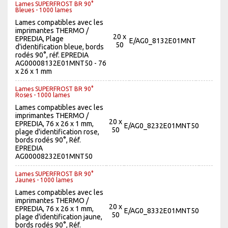
Lames SUPERFROST BR 90°
Bleues - 1000 lames
Lames compatibles avec les
imprimantes THERMO /
20 x
EPREDIA, Plage
E/AG0_8132E01MNT
50
d'identification bleue, bords
rodés 90°, réf. EPREDIA
AG00008132E01MNT50 - 76
x 26 x 1 mm
Lames SUPERFROST BR 90°
Roses - 1000 lames
Lames compatibles avec les
imprimantes THERMO /
20 x
EPREDIA, 76 x 26 x 1 mm,
E/AG0_8232E01MNT50
50
plage d'identification rose,
bords rodés 90°, Réf.
EPREDIA
AG00008232E01MNT50
Lames SUPERFROST BR 90°
Jaunes - 1000 lames
Lames compatibles avec les
imprimantes THERMO /
20 x
EPREDIA, 76 x 26 x 1 mm,
E/AG0_8332E01MNT50
50
plage d'identification jaune,
bords rodés 90°, Réf.