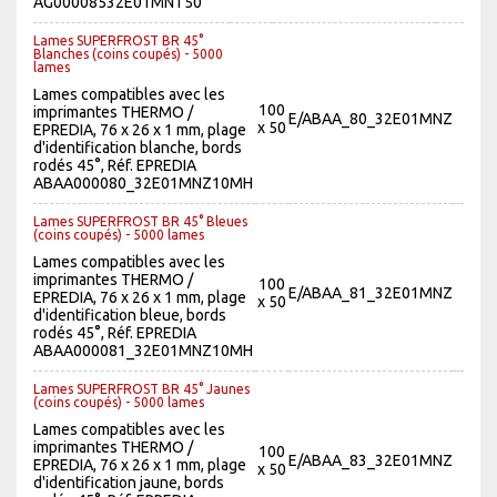
AG00008532E01MNT50
Lames SUPERFROST BR 45°
Blanches (coins coupés) - 5000
lames
Lames compatibles avec les
100
imprimantes THERMO /
E/ABAA_80_32E01MNZ
x 50
EPREDIA, 76 x 26 x 1 mm, plage
d'identification blanche, bords
rodés 45°, Réf. EPREDIA
ABAA000080_32E01MNZ10MH
Lames SUPERFROST BR 45° Bleues
(coins coupés) - 5000 lames
Lames compatibles avec les
imprimantes THERMO /
100
E/ABAA_81_32E01MNZ
EPREDIA, 76 x 26 x 1 mm, plage
x 50
d'identification bleue, bords
rodés 45°, Réf. EPREDIA
ABAA000081_32E01MNZ10MH
Lames SUPERFROST BR 45° Jaunes
(coins coupés) - 5000 lames
Lames compatibles avec les
imprimantes THERMO /
100
E/ABAA_83_32E01MNZ
EPREDIA, 76 x 26 x 1 mm, plage
x 50
d'identification jaune, bords