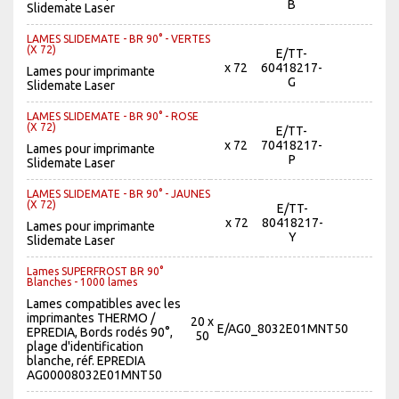
B
Slidemate Laser
LAMES SLIDEMATE - BR 90° - VERTES
(X 72)
E/TT-
x 72
60418217-
Lames pour imprimante
G
Slidemate Laser
LAMES SLIDEMATE - BR 90° - ROSE
(X 72)
E/TT-
x 72
70418217-
Lames pour imprimante
P
Slidemate Laser
LAMES SLIDEMATE - BR 90° - JAUNES
(X 72)
E/TT-
x 72
80418217-
Lames pour imprimante
Y
Slidemate Laser
Lames SUPERFROST BR 90°
Blanches - 1000 lames
Lames compatibles avec les
imprimantes THERMO /
20 x
E/AG0_8032E01MNT50
EPREDIA, Bords rodés 90°,
50
plage d'identification
blanche, réf. EPREDIA
AG00008032E01MNT50