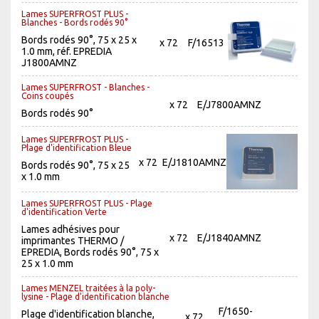
Lames SUPERFROST PLUS -
Blanches - Bords rodés 90°
Bords rodés 90°, 75 x 25 x
x 72
F/16513
1.0 mm, réf. EPREDIA
J1800AMNZ
Lames SUPERFROST - Blanches -
Coins coupés
x 72
E/J7800AMNZ
Bords rodés 90°
Lames SUPERFROST PLUS -
Plage d'identification Bleue
x 72
E/J1810AMNZ
Bords rodés 90°, 75 x 25
x 1.0 mm
Lames SUPERFROST PLUS - Plage
d'identification Verte
Lames adhésives pour
x 72
E/J1840AMNZ
imprimantes THERMO /
EPREDIA, Bords rodés 90°, 75 x
25 x 1.0 mm
Lames MENZEL traitées à la poly-
lysine - Plage d'identification blanche
F/1650-
Plage d'identification blanche,
x 72