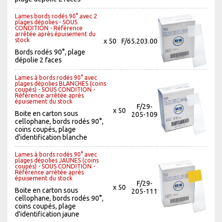
Lames bords rodés 90° avec 2
plages dépolies - SOUS
CONDITION - Référence
arrêtée après épuisement du
stock
x 50
F/65.203.00
Bords rodés 90°, plage
dépolie 2 faces
Lames à bords rodés 90° avec
plages dépolies BLANCHES (coins
coupés) - SOUS CONDITION -
Référence arrêtée après
épuisement du stock
F/29-
x 50
Boite en carton sous
205-109
cellophane, bords rodés 90°,
coins coupés, plage
d'identification blanche
Lames à bords rodés 90° avec
plages dépolies JAUNES (coins
coupés) - SOUS CONDITION -
Référence arrêtée après
épuisement du stock
F/29-
x 50
Boite en carton sous
205-111
cellophane, bords rodés 90°,
coins coupés, plage
d'identification jaune