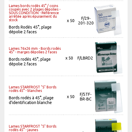
Lames bords rodés 45° / coins
coupés avec 2 plages dépolies -
SOUS CONDITION - Référence
arrêtée après épuisement du
F/29-
stock
x 50
201-320
Bords Rodés 45°, plage
dépolie 2 faces
Lames 76x26 mm - Bords rodés
45° - marges dépolies 2 faces
x 50
F/LBRD2
Bords rodés 45°, plage
dépolie 2 faces
Lames STARFROST "S" Bords
rodés 45° - blanches
F/STF-
x 50
Bords rodés à 45°, plage
BR-BC
d'identification blanche
Lames STARFROST "S" Bords
rodés 45° - jaunes