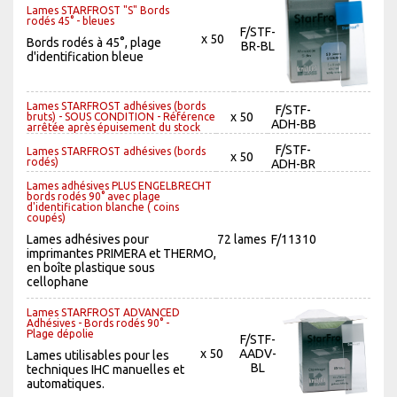
Lames STARFROST "S" Bords
rodés 45° - bleues
F/STF-
x 50
Bords rodés à 45°, plage
BR-BL
d'identification bleue
Lames STARFROST adhésives (bords
F/STF-
x 50
bruts) - SOUS CONDITION - Référence
ADH-BB
arrêtée après épuisement du stock
F/STF-
Lames STARFROST adhésives (bords
x 50
rodés)
ADH-BR
Lames adhésives PLUS ENGELBRECHT
bords rodés 90° avec plage
d'identification blanche ( coins
coupés)
Lames adhésives pour
72 lames
F/11310
imprimantes PRIMERA et THERMO,
en boîte plastique sous
cellophane
Lames STARFROST ADVANCED
Adhésives - Bords rodés 90° -
Plage dépolie
F/STF-
x 50
AADV-
Lames utilisables pour les
BL
techniques IHC manuelles et
automatiques.