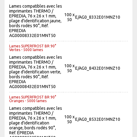
Lames compatibles avec les
imprimantes THERMO /
100 x
EPREDIA, 76 x 26 x 1 mm,
E/AG0_8332E01MNZ10
50
plage d'identification jaune,
bords rodés 90°, Réf.
EPREDIA
AG00008332E01MNT50
Lames SUPERFROST BR 90°
Vertes - 5000 lames
Lames compatibles avec les
imprimantes THERMO /
100 x
EPREDIA, 76 x 26 x 1 mm,
E/AG0_8432E01MNZ10
50
plage d'identification verte,
bords rodés 90°, Réf.
EPREDIA
AG00008432E01MNT50
Lames SUPERFROST BR 90°
Oranges - 5000 lames
Lames compatibles avec les
imprimantes THERMO /
100 x
EPREDIA, 76 x 26 x 1 mm,
E/AG0_8532E01MNZ10
50
plage d'identification
orange, bords rodés 90°,
Réf. EPREDIA