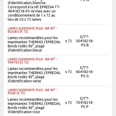
d'identification blanche.
Correspond à la réf. EPREDIA TT-
40418218-PS-W mais avec un
conditionnement de 1 x 72 au
lieu de 20 x 72 lames
LAMES SLIDEMATE PLUS - BR 90° -
BLEUES (X 72)
E/TT-
Lames recommandées pour les
x 72
50418218-
imprimantes THERMO / EPREDIA,
PS-B
Bords rodés 90°, plage
d'identification bleue
LAMES SLIDEMATE PLUS - BR 90° -
VERTES (X 72)
E/TT-
Lames recommandées pour les
x 72
60418218-
imprimantes THERMO / EPREDIA,
PS-G
Bords rodés 90°, plage
d'identification verte
LAMES SLIDEMATE PLUS - BR 90° -
ROSE (X 72)
E/TT-
Lames recommandées pour les
x 72
70418218-
imprimantes THERMO / EPREDIA,
PS-P
Bords rodés 90°, plage
d'identification rose