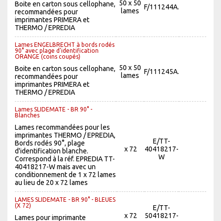
50 x 50
Boite en carton sous cellophane,
F/111244A.
lames
recommandées pour
imprimantes PRIMERA et
THERMO / EPREDIA
Lames ENGELBRECHT à bords rodés
90° avec plage d'identification
ORANGE (coins coupés)
50 x 50
Boite en carton sous cellophane,
F/111245A.
lames
recommandées pour
imprimantes PRIMERA et
THERMO / EPREDIA
Lames SLIDEMATE - BR 90° -
Blanches
Lames recommandées pour les
imprimantes THERMO / EPREDIA,
E/TT-
Bords rodés 90°, plage
x 72
40418217-
d'identification blanche.
W
Correspond à la réf. EPREDIA TT-
40418217-W mais avec un
conditionnement de 1 x 72 lames
au lieu de 20 x 72 lames
LAMES SLIDEMATE - BR 90° - BLEUES
(X 72)
E/TT-
x 72
50418217-
Lames pour imprimante