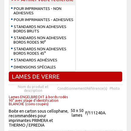
POUR IMPRIMANTES - NON
ADHESIVES
POUR IMPRIMANTES - ADHESIVES
STANDARDS NON ADHESIVES
BORDS BRUTS
STANDARDS NON ADHESIVES
BORDS RODES 90°
STANDARDS NON ADHESIVES
BORDS RODES 45°
STANDARDS ADHÉSIVES
DIMENSIONS SPÉCIALES
LAMES DE VERRE
Nom du produit et
Conditionnement
Référence(s)
Photo
description
Lames ENGELBRECHT à bords rodés
90° avec plage d'identification
BLANCHE (coins coupés)
50 x 50
Boite en carton sous cellophane,
F/111240A.
lames
recommandées pour
imprimantes PRIMERA et
THERMO / EPREDIA