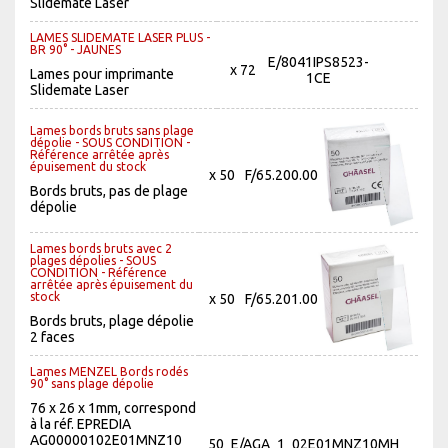
Slidemate Laser
LAMES SLIDEMATE LASER PLUS -
BR 90° - JAUNES
E/8041IPS8523-
x 72
Lames pour imprimante
1CE
Slidemate Laser
Lames bords bruts sans plage
dépolie - SOUS CONDITION -
Référence arrêtée après
épuisement du stock
x 50
F/65.200.00
Bords bruts, pas de plage
dépolie
Lames bords bruts avec 2
plages dépolies - SOUS
CONDITION - Référence
arrêtée après épuisement du
stock
x 50
F/65.201.00
Bords bruts, plage dépolie
2 faces
Lames MENZEL Bords rodés
90° sans plage dépolie
76 x 26 x 1mm, correspond
à la réf. EPREDIA
AG00000102E01MNZ10
50
E/AGA_1_02E01MNZ10MH