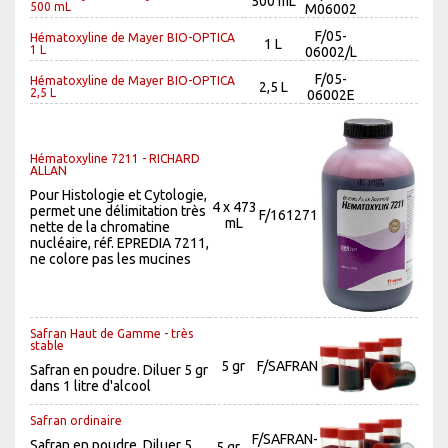
500 mL
500 mL
M06002
F/05-
Hématoxyline de Mayer BIO-OPTICA
1 L
1 L
06002/L
F/05-
Hématoxyline de Mayer BIO-OPTICA
2,5 L
2,5 L
06002E
Hématoxyline 7211 - RICHARD
ALLAN
Pour Histologie et Cytologie,
4 x 473
permet une délimitation très
F/161271
mL
nette de la chromatine
nucléaire, réf. EPREDIA 7211,
ne colore pas les mucines
Safran Haut de Gamme - très
stable
5 gr
F/SAFRAN
Safran en poudre. Diluer 5 gr
dans 1 litre d'alcool
Safran ordinaire
F/SAFRAN-
Safran en poudre. Diluer 5
5 gr