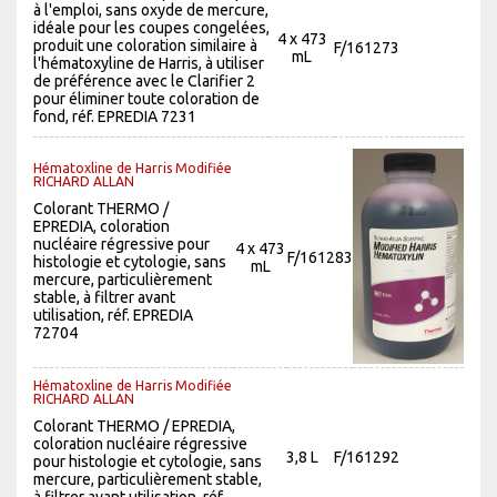
à l'emploi, sans oxyde de mercure,
idéale pour les coupes congelées,
4 x 473
produit une coloration similaire à
F/161273
mL
l'hématoxyline de Harris, à utiliser
de préférence avec le Clarifier 2
pour éliminer toute coloration de
fond, réf. EPREDIA 7231
Hématoxline de Harris Modifiée
RICHARD ALLAN
Colorant THERMO /
EPREDIA, coloration
nucléaire régressive pour
4 x 473
F/161283
histologie et cytologie, sans
mL
mercure, particulièrement
stable, à filtrer avant
utilisation, réf. EPREDIA
72704
Hématoxline de Harris Modifiée
RICHARD ALLAN
Colorant THERMO / EPREDIA,
coloration nucléaire régressive
3,8 L
F/161292
pour histologie et cytologie, sans
mercure, particulièrement stable,