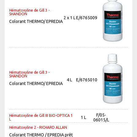
Hématoxyline de Gill 3 -
SHANDON
2 x 1 L
E/6765009
Colorant THERMO/ EPREDIA
Hématoxyline de Gill 3 -
SHANDON
4 L
E/6765010
Colorant THERMO/ EPREDIA
F/05-
Hématoxyline de Gill III BIO-OPTICA 1
1 L
L
06015/L
Hématoxyline 2 - RICHARD ALLAN
Colorant THERMO / EPREDIA prêt