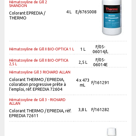
Hématoxyline de Gill 2
SHANDON
4 L
E/6765008
Colorant EPREDIA /
THERMO
F/05-
1 L
Hématoxyline de Gill II BIO-OPTICA 1 L
06014/L
F/05-
Hématoxyline de Gill II BIO-OPTICA
2,5 L
2,5 L
06014E
Hématoxyline Gill 3 RICHARD ALLAN
Colorant THERMO / EPREDIA,
4 x 473
F/161291
coloration progressive prête à
mL
l'emploi, réf. EPREDIA 72604
Hématoxyline de Gill 3 - RICHARD
ALLAN
3,8 L
F/161282
Colorant THERMO / EPREDIA, réf.
EPREDIA 72611