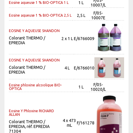
F/05-
1 L
Eosine aqueuse 1 % BIO-OPTICA 1 L
10007/L
F/05-
2,5 L
Eosine aqueuse 1 % BIO-OPTICA 2,5 L
10007E
EOSINE Y AQUEUSE SHANDON
Colorant THERMO /
2 x 1 L
E/6766009
EPREDIA
EOSINE Y AQUEUSE SHANDON
Colorant THERMO /
4 L
E/6766010
EPREDIA
F/05-
Eosine phloxine alcoolique BIO-
1 L
OPTICA
10020/L
Eosine Y Phloxine RICHARD
ALLAN
4 x 473
Colorant THERMO /
F/161278
mL
EPREDIA, réf. EPREDIA
71304