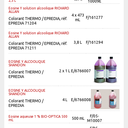
2,5 L
10009E
Eosine Y solution alcoolique RICHARD
ALLAN
4 x 473
F/161277
Colorant THERMO / EPREDIA, réf.
mL
EPREDIA 71204
Eosine Y solution alcoolique RICHARD
ALLAN
3,8 L
F/161294
Colorant THERMO / EPREDIA, réf.
EPREDIA 71211
EOSINE Y ALCOOLIQUE
SHANDON
2 x 1 L
E/6766007
Colorant THERMO /
EPREDIA
EOSINE Y ALCOOLIQUE
SHANDON
4 L
E/6766008
Colorant THERMO /
EPREDIA
F/05-
Eosine aqueuse 1 % BIO-OPTICA 500
500 mL
mL
M10007