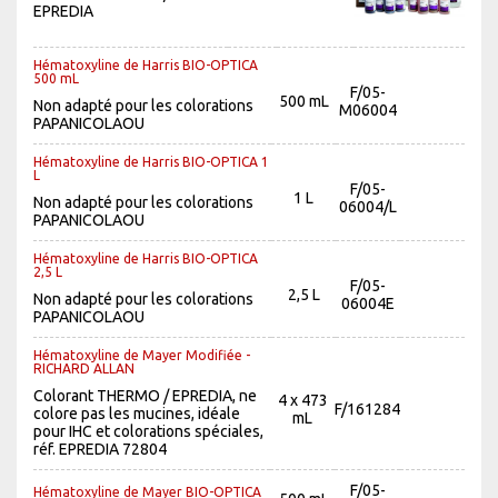
EPREDIA
Hématoxyline de Harris BIO-OPTICA
500 mL
F/05-
500 mL
Non adapté pour les colorations
M06004
PAPANICOLAOU
Hématoxyline de Harris BIO-OPTICA 1
L
F/05-
1 L
Non adapté pour les colorations
06004/L
PAPANICOLAOU
Hématoxyline de Harris BIO-OPTICA
2,5 L
F/05-
2,5 L
Non adapté pour les colorations
06004E
PAPANICOLAOU
Hématoxyline de Mayer Modifiée -
RICHARD ALLAN
Colorant THERMO / EPREDIA, ne
4 x 473
F/161284
colore pas les mucines, idéale
mL
pour IHC et colorations spéciales,
réf. EPREDIA 72804
F/05-
Hématoxyline de Mayer BIO-OPTICA